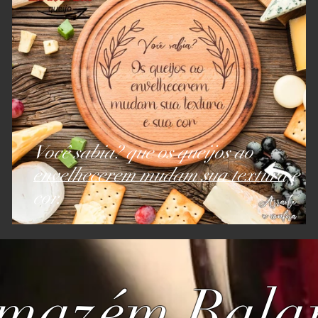
Você sabia? que os queijos ao
envelhecerem mudam sua textura e
.
cor.
mazém Bala