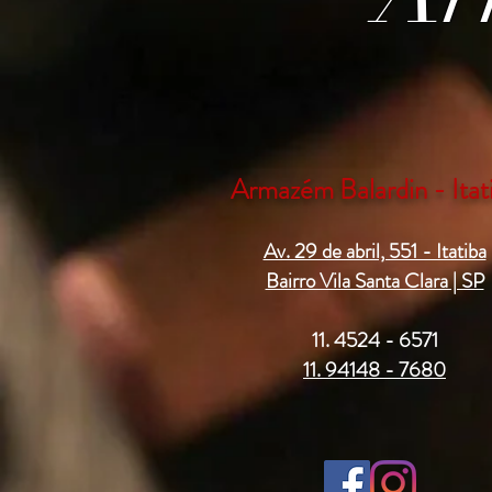
Armazém Balardin - Itat
Av. 29 de abril, 551 - Itatiba
Bairro Vila Santa Clara | SP
11. 4524 - 6571
11. 94148 - 7680