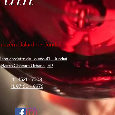
mazém Balardin - Jundiaí
ison Zardetto de Toledo 41 - Jundiaí
Bairro Chácara Urbana | SP
11. 4521 - 7503
11. 97160 - 9376