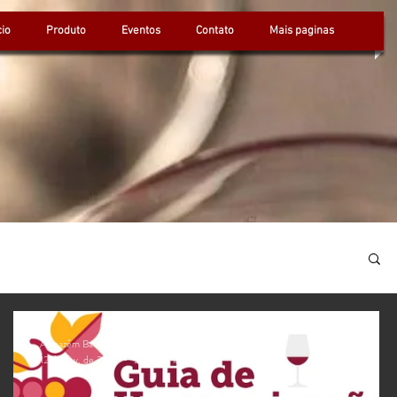
cio
Produto
Eventos
Contato
Mais paginas
Armazém Balardin
12 de fev. de 2021
2 min de leitura