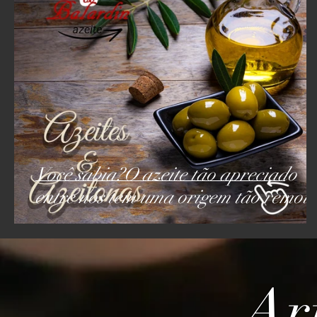
Você sabia?O azeite tão apreciado
entre nós tem uma origem tão remota
Ar