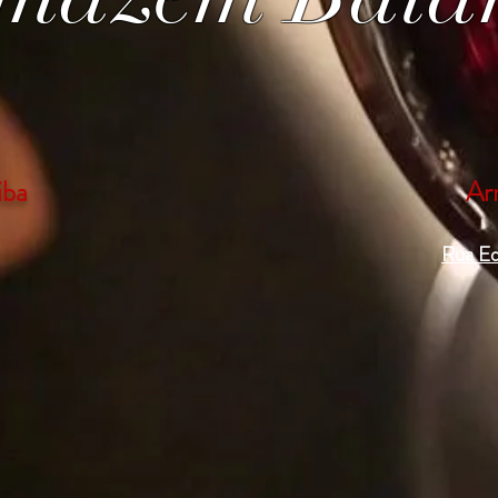
iba
Ar
Rua Ed