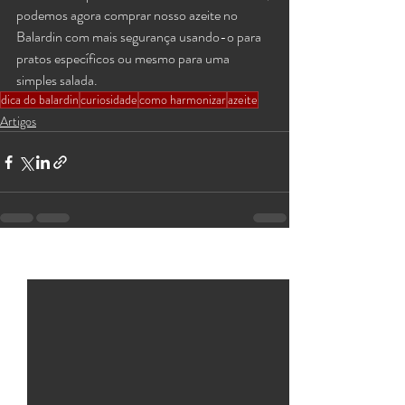
podemos agora comprar nosso azeite no 
Balardin com mais segurança usando-o para 
pratos específicos ou mesmo para uma 
simples salada.
dica do balardin
curiosidade
como harmonizar
azeite
Artigos
Posts recentes
Ver tudo