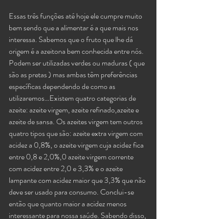
Essas três funções até hoje ele cumpre muito 
bem sendo que a alimentar é a que mais nos 
interessa. Sabemos que o fruto que lhe dá 
origem é a azeitona bem conhecida entre nós. 
Podem ser utilizadas verdes ou maduras ( que 
são as pretas ) mas ambas têm preferências 
específicas dependendo de como as 
utilizaremos…Existem quatro categorias de 
azeite: azeite virgem, azeite refinado,azeite e 
azeite de sansa. Os azeites virgem tem outros 
quatro tipos que são: azeite extra virgem com 
acidez a 0,8%, o azeite virgem cuja acidez fica 
entre 0,8 e 2,0%,0 azeite virgem corrente 
com acidez entre 2,0 e 3,3% e o azeite 
lampante com acidez maior que 3,3% que não 
deve ser usado para consumo. Conclui-se 
então que quanto maior a acidez menos 
interessante para nossa saúde. Sabendo disso, 