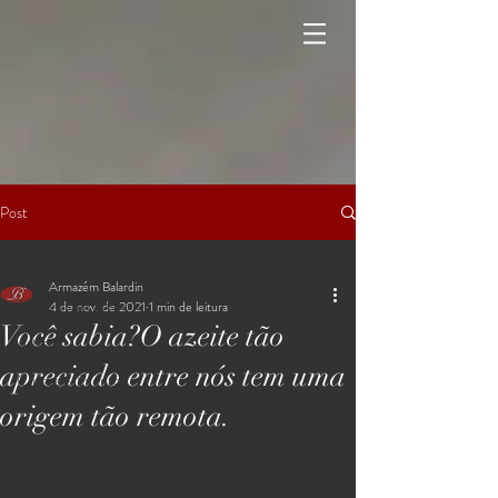
Post
Todos os artigos
Armazém Balardin
Todos os artigos
4 de nov. de 2021
1 min de leitura
Você sabia?O azeite tão
Artigos
apreciado entre nós tem uma
Cursos & Eventos
origem tão remota.