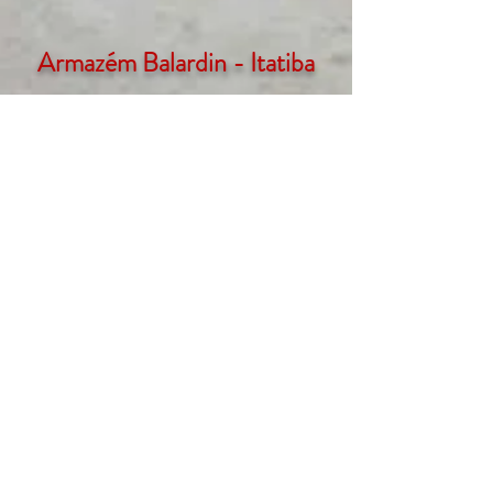
Armazém Balardin - Itatiba
Av. 29 de abril, 551 - Itatiba
Bairro Vila Santa Clara | SP
11. 4524 - 6571
11. 94148 - 7680
Armazém Balardin - Jundiaí
Rua Edison Zardetto de Toledo 41 -
Jundiaí Bairro Chácara Urbana | SP
11. 4521 - 7503
11. 97160 - 9376